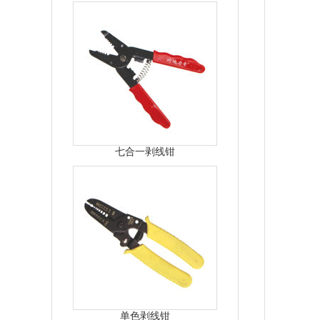
七合一剥线钳
单色剥线钳