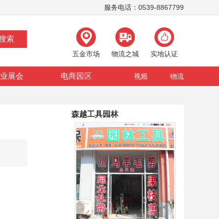
服务电话：0539-8867799
五金市场
物流之城
实地认证
业展会
电商园区
视频
物流
森越工具园林