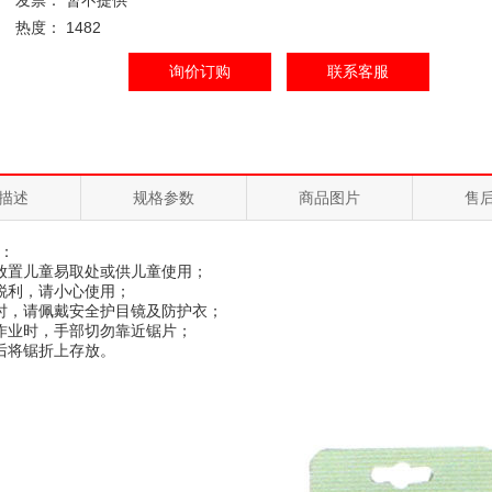
发票： 暂不提供
热度： 1482
询价订购
联系客服
描述
规格参数
商品图片
售
：
放置儿童易取处或供儿童使用；
锐利，请小心使用；
时，请佩戴安全护目镜及防护衣；
作业时，手部切勿靠近锯片；
后将锯折上存放。