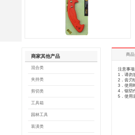
商品
商家其他产品
混合类
注意事项
1．请勿
夹持类
2．齿刃
3．使用
4．锯切
剪切类
5．使用
工具箱
园林工具
装潢类