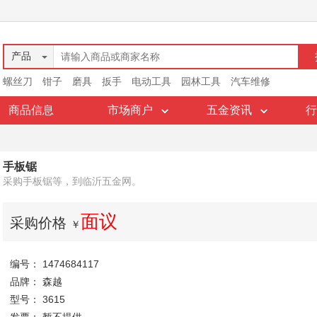
产品
螺丝刀
钳子
磨具
扳手
电动工具
园林工具
汽车维修
商品信息
市场商户
五金资讯
行
手板锯
采购手板锯等，到临沂五金网。
面议
采购价格
￥
编号： 1474684117
品牌： 森越
型号： 3615