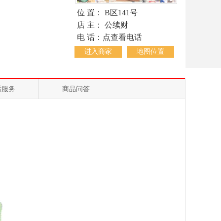
位 置： B区141号
店 主： 公续财
电 话：点查看电话
进入商家
地图位置
后服务
商品问答