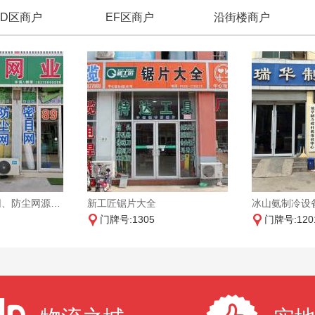
CD区商户
EF区商户
沿街楼商户
飞达网业：遮阳网、防尘网源头厂家
新工匠锯片大全
冰山氨制冷设
门牌号:1305
门牌号:120