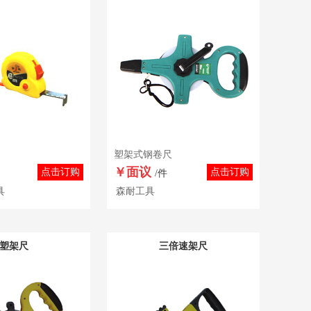
塑架式钢卷尺
￥面议
点击订购
点击订购
/件
具
森耐工具
塑架尺
三倍速架尺