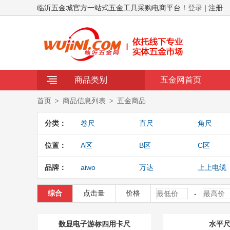
临沂五金城官方一站式五金工具采购电商平台！
登录
| 注册
商品类别
五金网首页
首页
商品信息列表
五金商品
>
>
分类：
卷尺
直尺
角尺
千分尺
百分表
表座
位置：
A区
B区
C区
卡规
大棚区
东南区
沿街区
品牌：
aiwo
万达
上上电缆
琦诺
立顿
锐豹
综合
点击量
价格
-
数显电子游标四用卡尺
水平