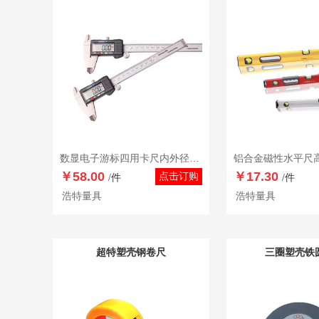
数显电子游标四用卡尺内外径测量千分尺高度尺深度尺
￥58.00
￥17.30
点击订购
/件
/件
浩特量具
浩特量具
超特塑壳钢卷尺
三圈塑壳铁