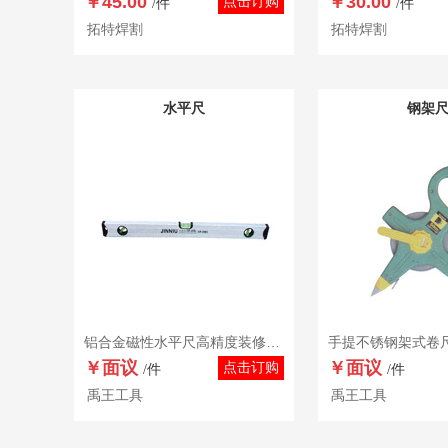
￥45.00
￥30.00
点击订购
/件
/件
拓特焊割
拓特焊割
水平尺
钢架
铝合金磁性水平尺高精度装修精密测量工具靠尺600 800 1000mm
￥面议
￥面议
点击订购
/件
/件
禹王工具
禹王工具