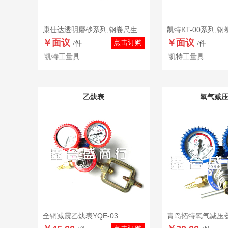
康仕达透明磨砂系列,钢卷尺生产厂家,钢卷尺型号,钢卷尺精度,钢卷尺品牌,钢卷尺批发
￥面议
￥面议
点击订购
/件
/件
凯特工量具
凯特工量具
乙炔表
氧气减
全铜减震乙炔表YQE-03
青岛拓特氧气减压器Y