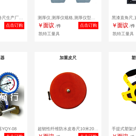
凯特KT-00系列,钢卷尺生产厂家,钢卷尺型号,钢卷尺精度,钢卷尺品牌,钢卷尺批发
测厚仪,测厚仪规格,测厚仪型号,测厚仪厂家,测厚仪品牌
￥面议
￥面议
点击订购
点击订购
/件
/件
凯特工量具
凯特工量具
压器
加重皮尺
塑
QY-08
超韧性纤维防水皮卷尺10米20米30米50米软皮尺软尺米尺盒尺