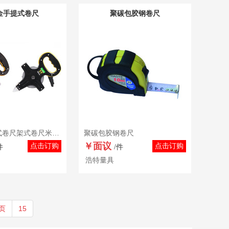
金手提式卷尺
聚碳包胶钢卷尺
铝合金手提式卷尺架式卷尺米尺30/50/100米量地尺
聚碳包胶钢卷尺
￥面议
点击订购
点击订购
件
/件
浩特量具
页
15