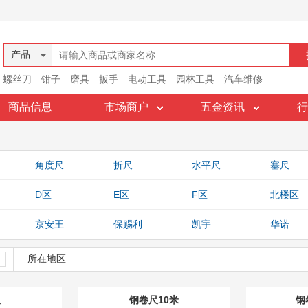
产品
螺丝刀
钳子
磨具
扳手
电动工具
园林工具
汽车维修
商品信息
市场商户
五金资讯
行
角度尺
折尺
水平尺
塞尺
划针
测径尺
螺纹规
高度尺
D区
E区
F区
北楼区
南沿街区
京安王
保赐利
凯宇
华诺
香港耐立王
HEX KEY
LETO/乐拓
所在地区
尺
钢卷尺10米
钢