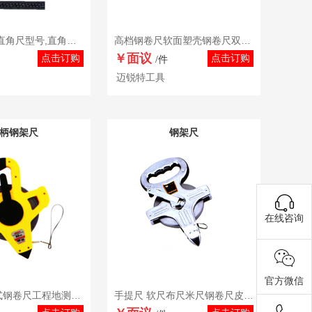
黑漆直角尺,直角尺型号,直角尺厂家,直角尺品牌,直角尺价格
高档钢卷尺软面塑壳钢卷尺双色包胶钢卷尺ABS加强塑料
￥面议
点击订购
点击订购
/件
迈锐特工具
柄钢架尺
钢架尺
在线咨询
官方微信
手提式塑架式钢卷尺工程地测量用钢架尺铁尺
手提尺 软尺布尺米尺钢卷尺皮尺30米50米100米m纤维尺