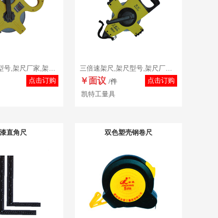
塑架尺,架尺型号,架尺厂家,架尺价格,架尺品牌
三倍速架尺,架尺型号,架尺厂家,架尺价格,架尺品牌
￥面议
点击订购
点击订购
/件
凯特工量具
漆直角尺
双色塑壳钢卷尺