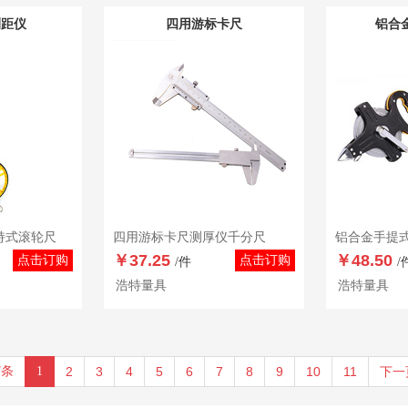
测距仪
四用游标卡尺
铝合
持式滚轮尺
四用游标卡尺测厚仪千分尺
￥37.25
￥48.50
点击订购
点击订购
/件
/
浩特量具
浩特量具
7条
1
2
3
4
5
6
7
8
9
10
11
下一