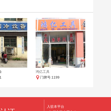
备
鸿亿工具
1
门牌号:1199
入驻本平台