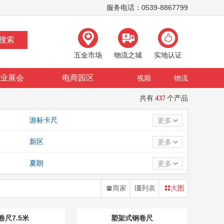
服务电话：0539-8867799
五金市场
物流之城
实地认证
业展会
电商园区
视频
物流
共有
437
个产品
游标卡尺
更多
深度尺
新区
更多
夏朗
更多
商家
列表
大图
卷尺7.5米
塑架式钢卷尺