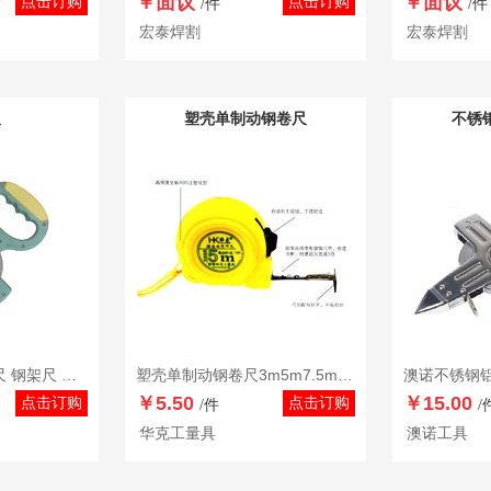
￥面议
￥面议
点击订购
点击订购
/件
/件
宏泰焊割
宏泰焊割
尺
塑壳单制动钢卷尺
不锈
手提不锈钢架式卷尺 钢架尺 钢插尺 拉尺 测量尺
塑壳单制动钢卷尺3m5m7.5m10m
￥5.50
￥15.00
点击订购
点击订购
/件
/
华克工量具
澳诺工具