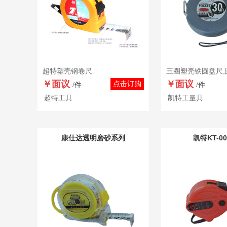
超特塑壳钢卷尺
￥面议
￥面议
点击订购
/件
/件
超特工具
凯特工量具
康仕达透明磨砂系列
凯特KT-0