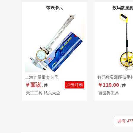
带表卡尺
数码数显
上海九量带表卡尺
数码数显测距仪手
￥面议
￥119.00
点击订购
/件
/件
天工工具 钻头大全
百世得工具
共有:43