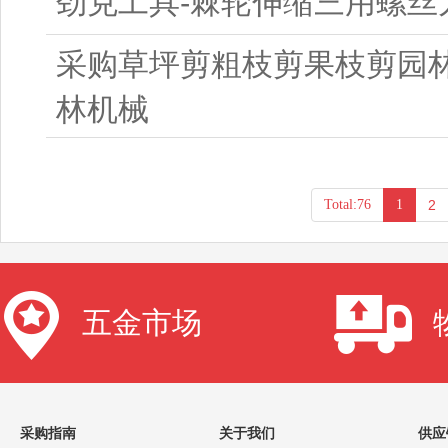
劲克工具-棘轮伸缩三用螺丝
采购草坪剪粗枝剪果枝剪园
林机械
Total:76
1
2
五金市场
采购指南
关于我们
供应