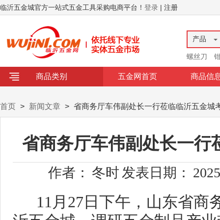
临沂五金城官方一站式五金工具采购电商平台！
登录
| 注册
产品
螺丝刀
商品类别
五金网首页
商品信
首页
>
新闻文章
>
省商务厅车伟副处长一行莅临临沂五金城
省商务厅车伟副处长一行
作者：
冬时
发表日期：
2025
11
月
27
日下午，山东省商