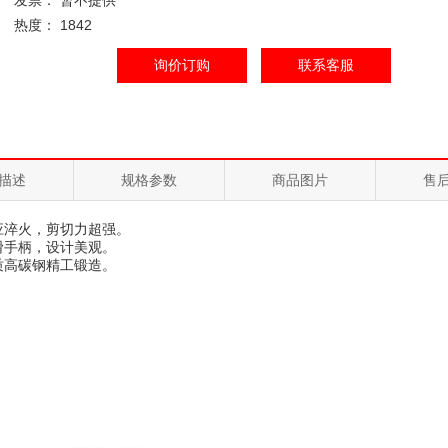
发票： 暂不提供
热度： 1842
询价订购
联系客服
描述
规格参数
商品图片
售
应淬火，剪切力超强。
滑手柄，设计美观。
质高碳钢精工锻造。