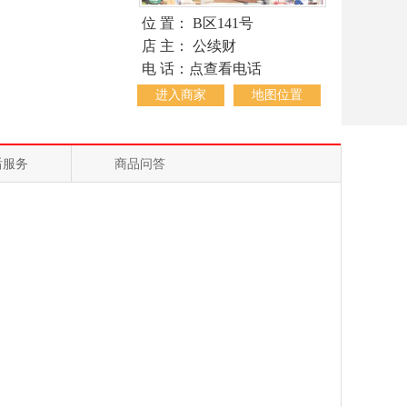
位 置： B区141号
店 主： 公续财
电 话：点查看电话
进入商家
地图位置
后服务
商品问答