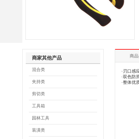
商品
商家其他产品
混合类
·刃口感
·双色防
夹持类
·整体优
剪切类
工具箱
园林工具
装潢类