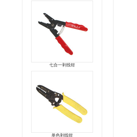
七合一剥线钳
单色剥线钳