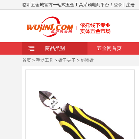
临沂五金城官方一站式五金工具采购电商平台！
登录
| 注册
商品类别
五金网首页
首页
>
手动工具
>
钳子夹子
>
斜嘴钳