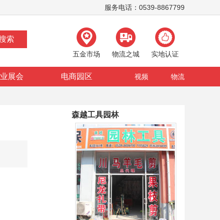
服务电话：0539-8867799
五金市场
物流之城
实地认证
业展会
电商园区
视频
物流
森越工具园林