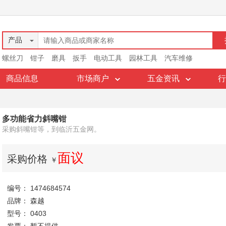
产品
螺丝刀
钳子
磨具
扳手
电动工具
园林工具
汽车维修
商品信息
市场商户
五金资讯
行
多功能省力斜嘴钳
采购斜嘴钳等，到临沂五金网。
面议
采购价格
￥
编号： 1474684574
品牌： 森越
型号： 0403