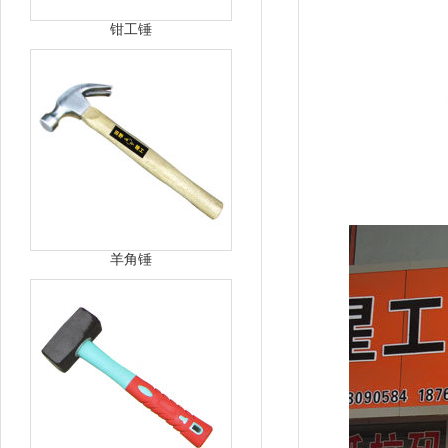
钳工锤
羊角锤