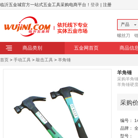
临沂五金城官方一站式五金工具采购电商平台！
登录
| 注册
产品
螺丝刀
商品类别
五金网首页
商品信
首页
>
手动工具
>
敲击工具
>
羊角锤
羊角锤
采购羊角锤
羊角锤硬度
采购
编号： 14
品牌： 
型号：