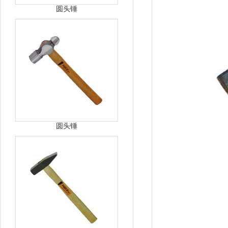
圆头锤
圆头锤