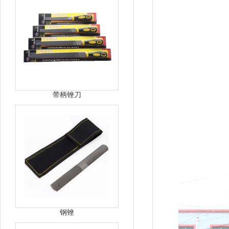
带柄锉刀
钢锉