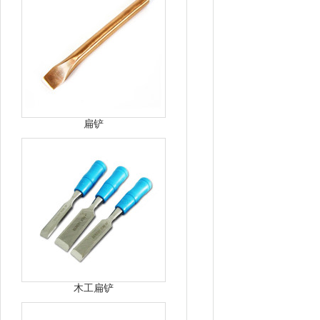
扁铲
木工扁铲