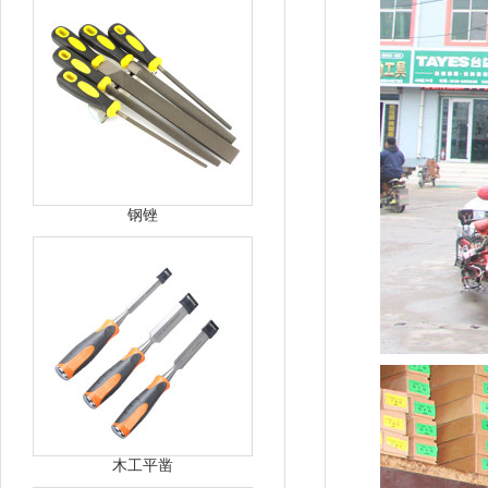
钢锉
木工平凿