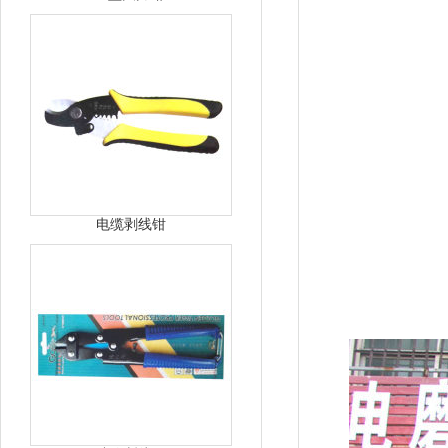
电缆剥线钳