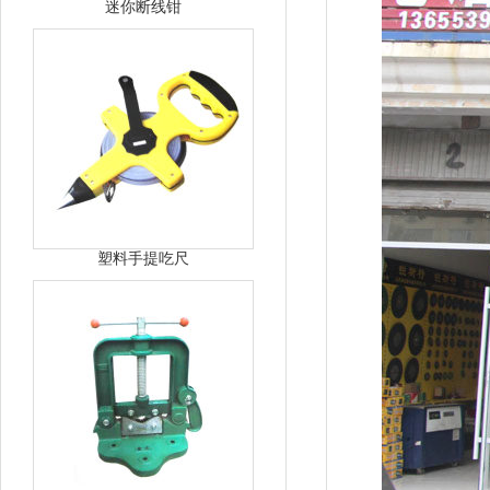
迷你断线钳
塑料手提吃尺