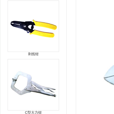
剥线钳
C型大力钳