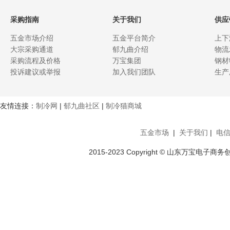
采购指南
关于我们
供应
五金市场介绍
五金平台简介
上下
大宗采购通道
郁九曲介绍
物流
采购流程及价格
万宝集团
钢材
投诉建议或举报
加入我们团队
生产
友情连接：
制冷网
|
郁九曲社区
|
制冷猫商城
五金市场
|
关于我们
|
电
2015-2023 Copyright © 山东万宝电子商