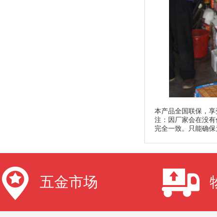
本产品全国联保，享
注：因厂家会在没有
完全一致。只能确保
五金市场