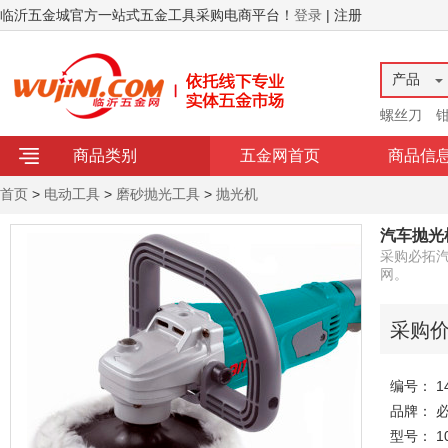
临沂五金城官方一站式五金工具采购电商平台！
登录
| 注册
产品
螺丝刀
商品类别
五金网首页
商品信
首页
>
电动工具
>
磨砂抛光工具
>
抛光机
汽车抛光
采购必拓汽
网。
采购
编号： 14
品牌： 
型号： 10