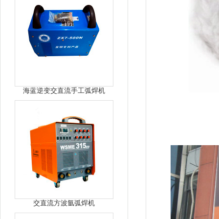
海蓝逆变交直流手工弧焊机
交直流方波氩弧焊机