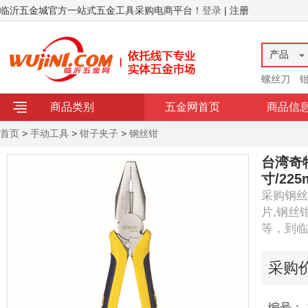
临沂五金城官方一站式五金工具采购电商平台！
登录
| 注册
产品
螺丝刀
商品类别
五金网首页
商品信
首页
>
手动工具
>
钳子夹子
>
钢丝钳
台湾奇
寸/22
采购钢丝
片,钢丝
等，到临
采购
编号： 1