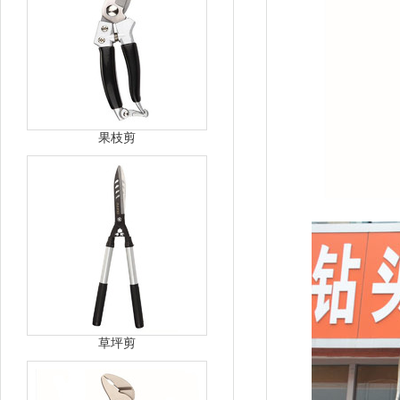
果枝剪
草坪剪