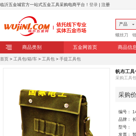
临沂五金城官方一站式五金工具采购电商平台！
登录
| 注册
产品
螺丝刀
商品类别
五金网首页
商品信
首页
>
工具包/箱/车
>
工具包
>
手提工具包
帆布工具
采购工具
采购
编号： 14
品牌： 
型号：
发票： 