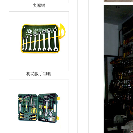
尖嘴钳
梅花扳手组套