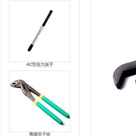
AC型扭力扳手
鹰嘴管子钳