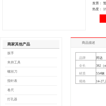
发票： 
热度： 1
商品描述
商家其他产品
扳手
品牌
邦达
夹持工具
全长
382（
螺丝刀
材质
55#钢
指针表
规格
14-27
卷尺
打孔器