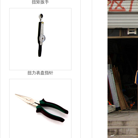
扭矩扳手
扭力表盘指针