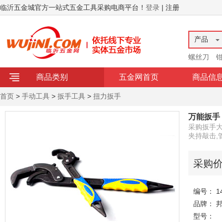
临沂五金城官方一站式五金工具采购电商平台！
登录
| 注册
产品
螺丝刀
商品类别
五金网首页
商品信
首页
>
手动工具
>
扳手工具
>
扭力扳手
万能扳手
采购扳手大
夹持敲击,
采购
编号： 14
品牌： 
型号：