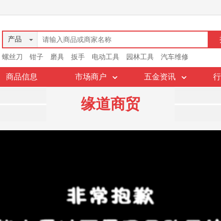
产品
螺丝刀
钳子
磨具
扳手
电动工具
园林工具
汽车维修
商品信息
市场商户
五金资讯
行
缘道商贸