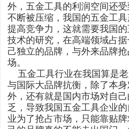
外，五金工具的利润空间还受
不断被压缩，我国的五金工具
提高竞争力，这就需要我国的
技术的研究，在高端领域占据
己独立的品牌，与外来品牌抢
场。
五金工具行业在我国算是老
与国际大品牌抗衡，除了本身
外，还有就是国内市场对自己
乏，导致我国五金工具企业的
业为了抢占市场，只能靠贴牌