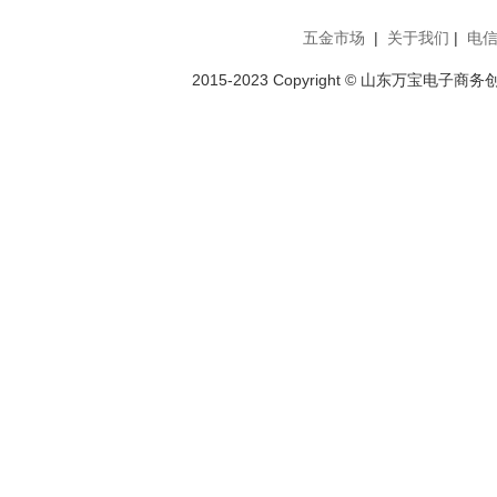
五金市场
|
关于我们
|
电
2015-2023 Copyright © 山东万宝电子商