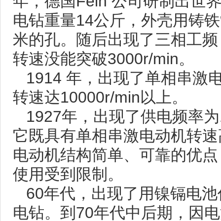
年，德国Fein 公司研制出
电钻重量14公斤，外壳用铸
米的孔。随后出现了三相工频（
转速没能突破3000r/min。
1914 年，出现了单相串激
转速达10000r/min以上。
1927年，出现了供电频率为1
它既具有单相串激电动机转速
电动机结构简单、可靠的优点
使用受到限制。
60年代，出现了用镍镉电池
电钻。到70年代中后期，因