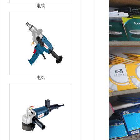
电镐
电钻