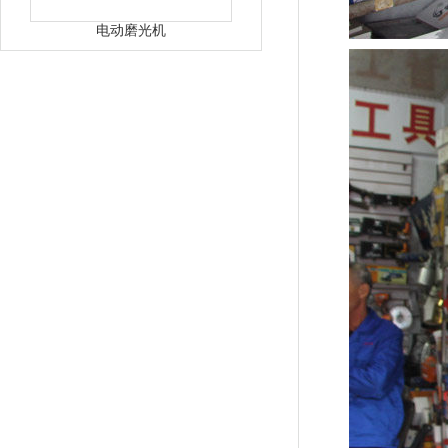
电动磨光机