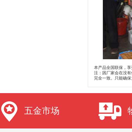
本产品全国联保，享
注：因厂家会在没有
完全一致。只能确保
五金市场