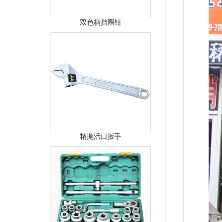
双色柄挡圈钳
精抛活口扳手