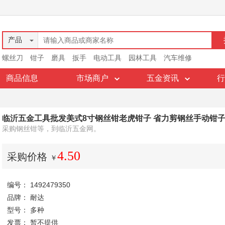
产品
螺丝刀
钳子
磨具
扳手
电动工具
园林工具
汽车维修
商品信息
市场商户
五金资讯
行
临沂五金工具批发美式8寸钢丝钳老虎钳子 省力剪钢丝手动钳
采购钢丝钳等，到临沂五金网。
4.50
采购价格
￥
编号： 1492479350
品牌： 耐达
型号： 多种
发票： 暂不提供