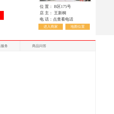
位 置： B区175号
店 主： 王新桐
电 话：点查看电话
进入商家
地图位置
后服务
商品问答