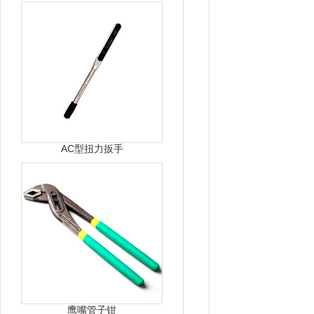
AC型扭力扳手
鹰嘴管子钳