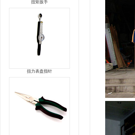
扭矩扳手
扭力表盘指针