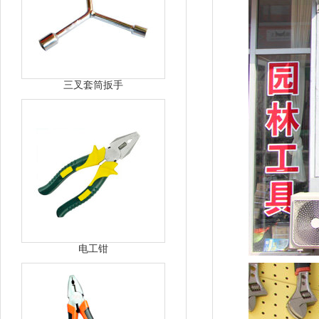
三叉套筒扳手
电工钳