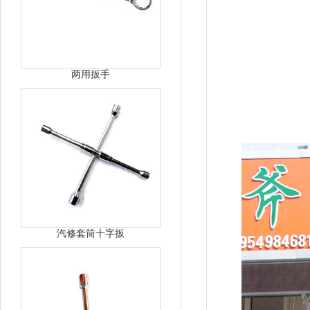
两用扳手
汽修套筒十字扳