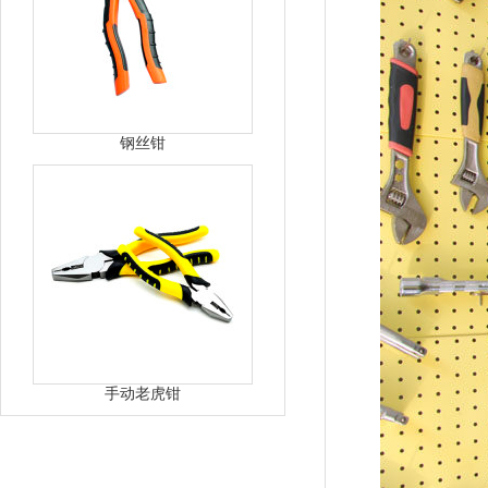
钢丝钳
手动老虎钳