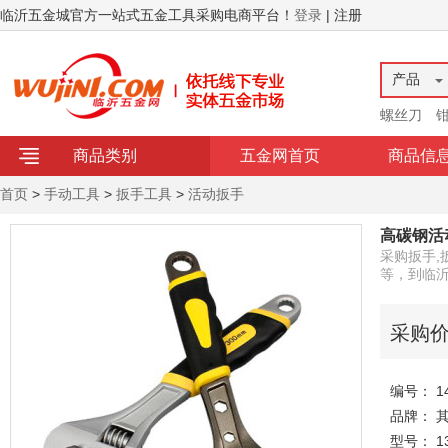
临沂五金城官方一站式五金工具采购电商平台！
登录
| 注册
产品
螺丝刀
商品类别
五金网首页
商品信
首页
>
手动工具
>
扳手工具
>
活动扳手
高碳钢活
采购扳手,
等，到临
采购
编号： 14
品牌： 
型号： 13