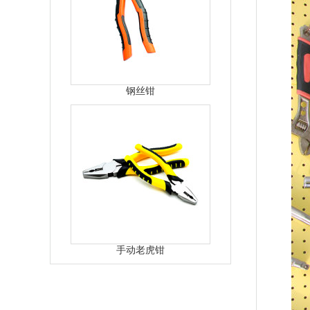
钢丝钳
手动老虎钳