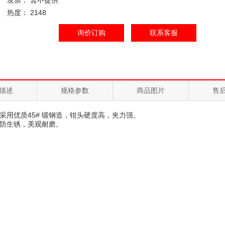
发票： 暂不提供
热度： 2148
询价订购
联系客服
描述
规格参数
商品图片
售
采用优质45# 锻钢造，钳头硬度高，夹力强。
防生锈，美观耐磨。