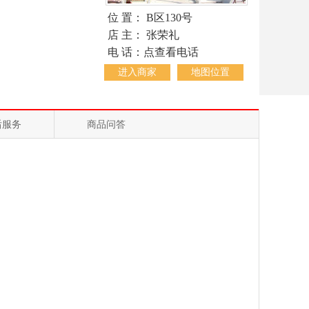
位 置： B区130号
店 主： 张荣礼
电 话：点查看电话
进入商家
地图位置
后服务
商品问答