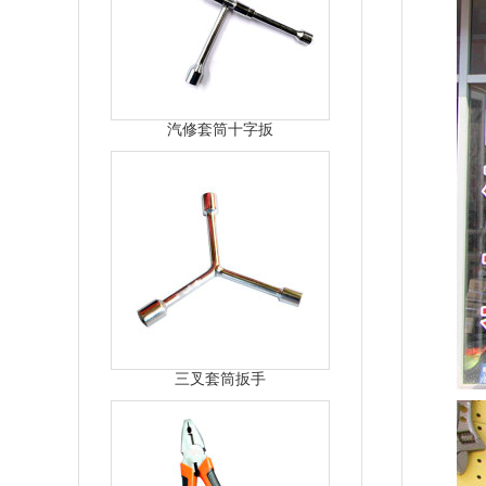
汽修套筒十字扳
三叉套筒扳手