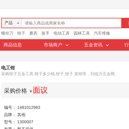
产品
螺丝刀
钳子
磨具
扳手
电动工具
园林工具
汽车维修
商品信息
市场商户
五金资讯
行
电工钳
采购钳子五金工具,钳子多少钱,钳子,钳子 直销等，到临沂五金网。
面议
采购价格
￥
编号： 1481012983
品牌： 其他
型号： 1300007