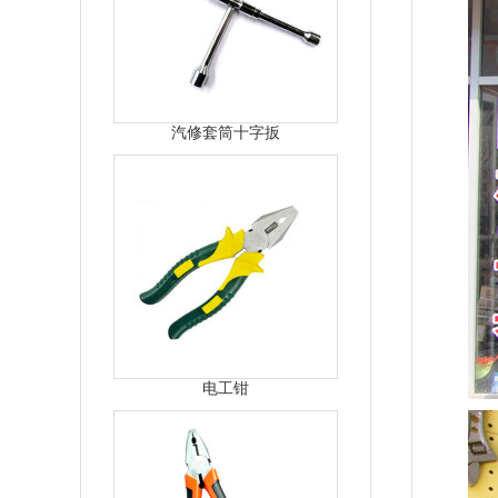
汽修套筒十字扳
电工钳