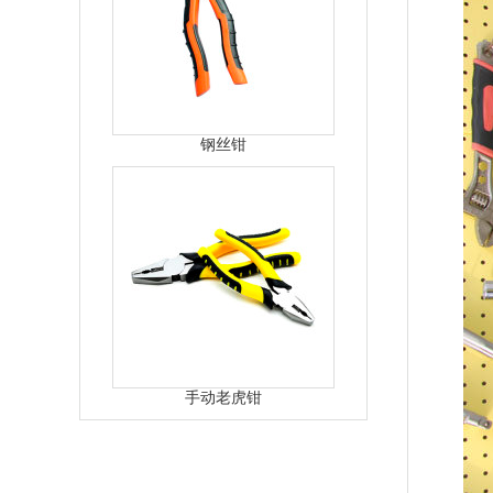
钢丝钳
手动老虎钳