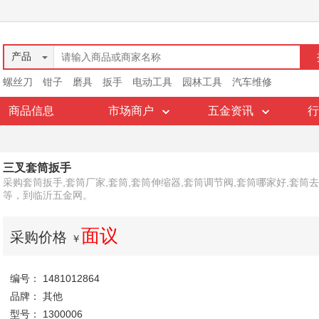
产品
螺丝刀
钳子
磨具
扳手
电动工具
园林工具
汽车维修
商品信息
市场商户
五金资讯
行
三叉套筒扳手
采购套筒扳手,套筒厂家,套筒,套筒伸缩器,套筒调节阀,套筒哪家好,套筒
等，到临沂五金网。
面议
采购价格
￥
编号： 1481012864
品牌： 其他
型号： 1300006