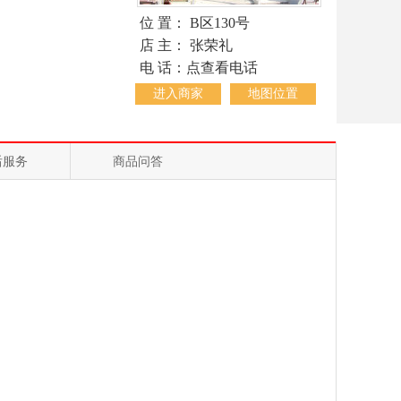
位 置： B区130号
店 主： 张荣礼
电 话：点查看电话
进入商家
地图位置
后服务
商品问答