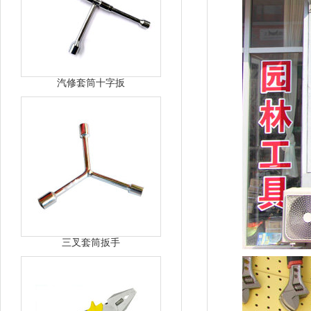
汽修套筒十字扳
三叉套筒扳手